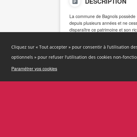
DESCRIPTION
La commune de Bagnols possède un
depuis plusieurs années et ne cess
disparaître ce patrimoine et son ric
Verger et Biodiversité à Bagnols a
dynamique collective pour remettre 
Cliquez sur « Tout accepter » pour consentir à l’utilisation d
Ce jardin conservatoire est situé 
optionnels » pour refuser l’utilisation des cookies non-foncti
partie jardin proprement dite, à laq
Paramétrer vos cookies
bénévoles installent des fruitiers d
par eux-même, ainsi qu’une zone 
prairie inondable.
L’emplacement de ce jardin est par
proximité de la mairie et de l’éco
chemin de randonnée de la Reine 
La subvention du budget écocitoyen
l’entretien du jardin et à la réfec
parcelles et de signalisation endo