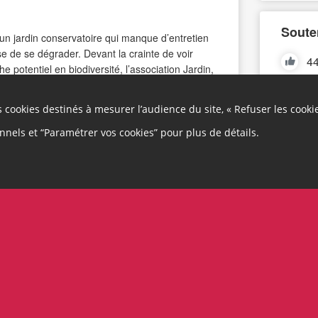
Soute
 jardin conservatoire qui manque d’entretien
e de se dégrader. Devant la crainte de voir
44
he potentiel en biodiversité, l’association Jardin,
 été créée dans le but de générer une
en état, entretenir et se réapproprier le jardin.
es cookies destinés à mesurer l’audience du site, « Refuser les cooki
Retrou
sur une parcelle d’environ 2ha comprenant la
onnels et “Paramétrer vos cookies” pour plus de détails.
uelle s’ajoute le verger dans lequel des
e variétés locales provenant de greffes réalisées
humide avec un ruisseau, une mare et une
ticulièrement stratégique puisque placé à
le communale et marquant le point de départ du
Margot.
 permettra d’acheter le matériel nécessaire à
tion des éléments de passage, de support des
mmagés, mais aussi à l’amélioration du cadre de