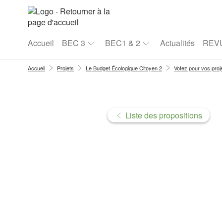
Aller au menu
Aller au contenu
Accueil
BEC 3
BEC1 & 2
Actualités
REV
Accueil
Projets
Le Budget Écologique Citoyen 2
Votez pour vos proj
Liste des propositions