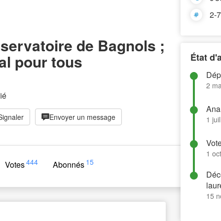
2-7
servatoire de Bagnols ;
al pour tous
État d
Dépo
2 ma
ié
Anal
Signaler
Envoyer un message
1 jui
Vote
1 oc
444
15
Votes
Abonnés
Déco
laur
15 n